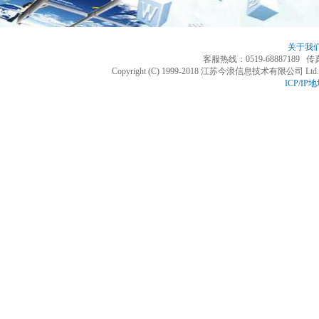
关于我
客服热线：0519-68887189 传真：
Copyright (C) 1999-2018 江苏今浪信息技术有限公司 Ltd. All
ICP/I